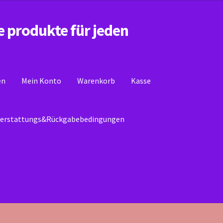
e produkte für jeden
en
Mein Konto
Warenkorb
Kasse
erstattungs&Rückgabebedingungen
se
Mein Konto
Rückerstattungs&Rückgabebedingungen
Warenkor