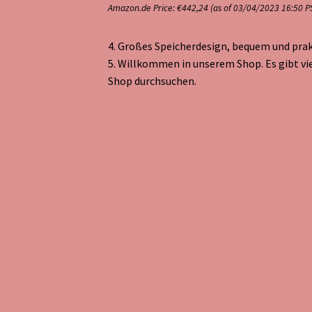
Amazon.de Price:
€
442,24
(as of 03/04/2023 16:50 P
4. Großes Speicherdesign, bequem und prakt
5. Willkommen in unserem Shop. Es gibt vie
Shop durchsuchen.
3.Zweipunkt-Sicherheitsgurt, je nach Körp
Produkt kaufen
Kategorie:
Kinder Dreirrad