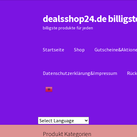
dealsshop24.de billigst
Zur
Zum
Navigation
Inhalt
billigste produkte für jeden
springen
springen
Startseite
Shop
Gutscheine&Aktion
Datenschutzerklärung&Impressum
Rück
Start
Datenschutzerklärung&Impressum
Kas
Produkt Kategorien