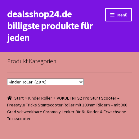
dealsshop24.de
Zur
Zum
Menü
Navigation
Inhalt
billigste produkte für
springen
springen
jeden
Start
Produkt Kategorien
Datenschutzerklärung&Impressum
Kasse
Start
Kinder Roller
VOKUL TRII S2 Pro Stunt Scooter –
Mein Konto
Freestyle Tricks Stuntscooter Roller mit 100mm Rädern – mit 360
Grad schwenkbare Chromoly Lenker für 6+ Kinder & Erwachsene
Rückerstattungs&Rückgabebedingungen
Trickscooter
Warenkorb