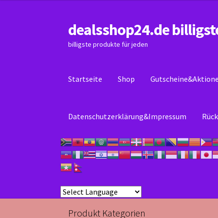
dealsshop24.de billigst
Zur
Zum
Navigation
Inhalt
billigste produkte für jeden
springen
springen
Startseite
Shop
Gutscheine&Aktion
Datenschutzerklärung&Impressum
Rück
Start
Datenschutzerklärung&Impressum
Kas
Produkt Kategorien