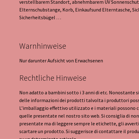
verstellbarem Standort, abnehmbarem UV Sonnenschutz
Elternschubstange, Korb, Einkaufsund Elterntasche, Sic
Sicherheitsbügel …
Warnhinweise
Nur darunter Aufsicht von Erwachsenen
Rechtliche Hinweise
Non adatto a bambini sotto i 3 anni di etc. Nonostante 
delle informazioni dei prodotti talvolta i produttori pos
L’imballaggio effettivo utilizzato e i materiali possono
quelle presentate nel nostro sito web. Si consiglia di non
presentate ma di leggere sempre le etichette, gli avvertim
scartare un prodotto. Si suggerisce di contattare il pr