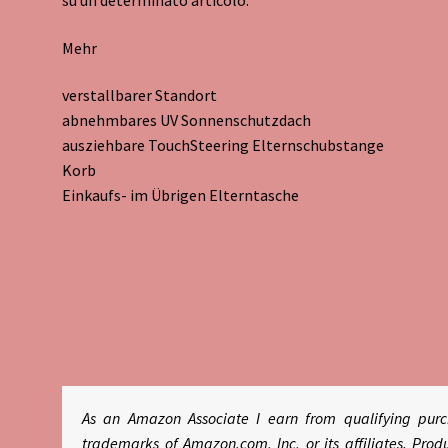
su un determinato articolo.
Mehr
verstallbarer Standort
abnehmbares UV Sonnenschutzdach
ausziehbare TouchSteering Elternschubstange
Korb
Einkaufs- im Übrigen Elterntasche
As an Amazon Associate I earn from qualifying pu
trademarks of Amazon.com, Inc, or its affiliates. P