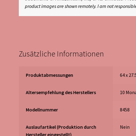
product images are shown remotely. I am not responsibl
Zusätzliche Informationen
Produktabmessungen
‎64 x 27
Altersempfehlung des Herstellers
‎10 Mon
Modellnummer
‎8458
Auslaufartikel (Produktion durch
‎Nein
Hersteller eingestellt)