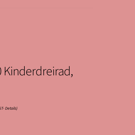
 Kinderdreirad,
ST-
Details
)