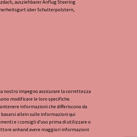
dach, ausziehbarer Anflug Steering
herheitsgurt über Schulterpolstern,
sia nostro impegno assicurare la correttezza
sono modificare le loro specifiche.
 contenere informazioni che differiscono da
 basarsi allein sulle informazioni qui
enti e i consigli d’uso prima di utilizzare o
oduttore anhand avere maggiori informazioni