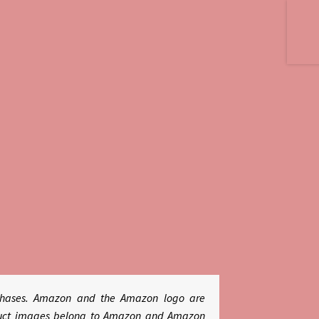
rchases. Amazon and the Amazon logo are
roduct images belong to Amazon and Amazon