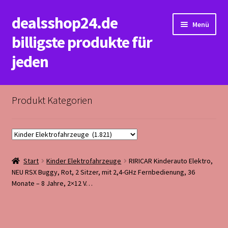
dealsshop24.de
Zur
Zum
Menü
Navigation
Inhalt
billigste produkte für
springen
springen
jeden
Start
Produkt Kategorien
Datenschutzerklärung&Impressum
Kasse
Start
Kinder Elektrofahrzeuge
RIRICAR Kinderauto Elektro,
Mein Konto
NEU RSX Buggy, Rot, 2 Sitzer, mit 2,4-GHz Fernbedienung, 36
Monate – 8 Jahre, 2×12 V…
Rückerstattungs&Rückgabebedingungen
Warenkorb