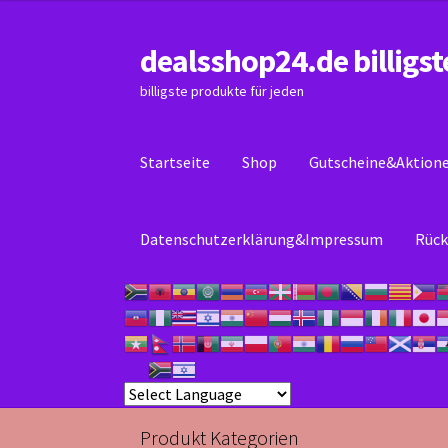
dealsshop24.de billigst
Zur
Zum
Navigation
Inhalt
billigste produkte für jeden
springen
springen
Startseite
Shop
Gutscheine&Aktion
Datenschutzerklärung&Impressum
Rück
Start
Datenschutzerklärung&Impressum
Kas
Produkt Kategorien