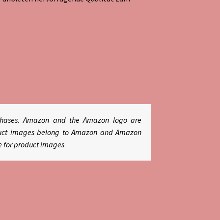
rchases. Amazon and the Amazon logo are
roduct images belong to Amazon and Amazon
e for product images