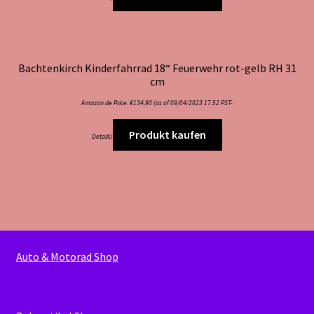
Bachtenkirch Kinderfahrrad 18“ Feuerwehr rot-gelb RH 31
cm
Amazon.de Price:
€
134,90
(as of 09/04/2023 17:52 PST-
Produkt kaufen
Details
)
Auto & Motorad Shop