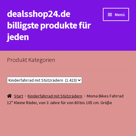
dealsshop24.de
Zur
Zum
Menü
Navigation
Inhalt
billigste produkte für
springen
springen
jeden
Start
Produkt Kategorien
Datenschutzerklärung&Impressum
Kasse
Start
Kinderfahrrad mit Stützrädern
Moma Bikes Fahrrad
Mein Konto
12” Kleine Räder, von 3 Jahre für von 80 bis 105 cm. Gröβe
Rückerstattungs&Rückgabebedingungen
Warenkorb