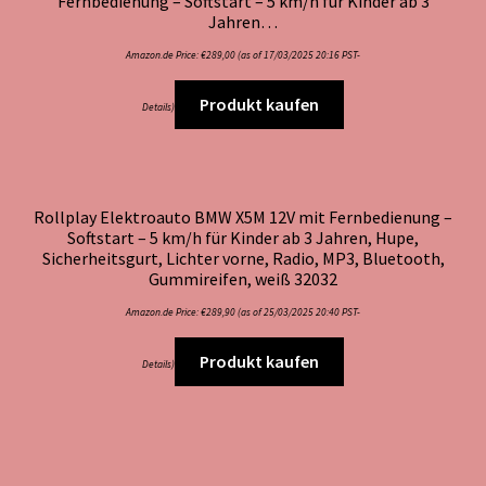
Fernbedienung – Softstart – 5 km/h für Kinder ab 3
Jahren…
Amazon.de Price:
€
289,00
(as of 17/03/2025 20:16 PST-
Produkt kaufen
Details
)
Rollplay Elektroauto BMW X5M 12V mit Fernbedienung –
Softstart – 5 km/h für Kinder ab 3 Jahren, Hupe,
Sicherheitsgurt, Lichter vorne, Radio, MP3, Bluetooth,
Gummireifen, weiß 32032
Amazon.de Price:
€
289,90
(as of 25/03/2025 20:40 PST-
Produkt kaufen
Details
)