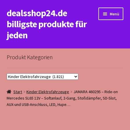
dealsshop24.de
Zur
Zum
Menü
Navigation
Inhalt
billigste produkte für
springen
springen
jeden
Start
Produkt Kategorien
Datenschutzerklärung&Impressum
Kasse
Start
Kinder Elektrofahrzeuge
JAMARA 460295 – Ride-on
Mein Konto
Mercedes SL65 12V – Softanlauf, 2-Gang, Stoßdämpfer, SD-Slot,
AUX-und USB-Anschluss, LED, Hupe…
Rückerstattungs&Rückgabebedingungen
Warenkorb