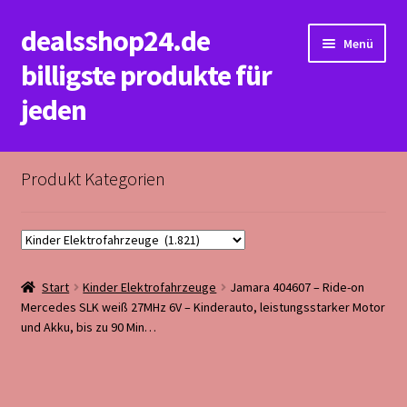
dealsshop24.de
Zur
Zum
Menü
Navigation
Inhalt
billigste produkte für
springen
springen
jeden
Start
Produkt Kategorien
Datenschutzerklärung&Impressum
Kasse
Start
Kinder Elektrofahrzeuge
Jamara 404607 – Ride-on
Mein Konto
Mercedes SLK weiß 27MHz 6V – Kinderauto, leistungsstarker Motor
und Akku, bis zu 90 Min…
Rückerstattungs&Rückgabebedingungen
Warenkorb