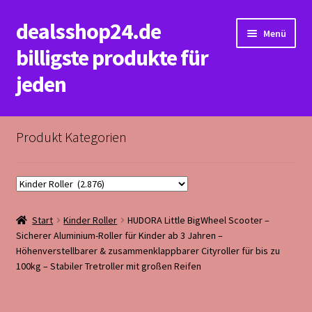
dealsshop24.de
Zur
Zum
Menü
Navigation
Inhalt
billigste produkte für
springen
springen
jeden
Start
Produkt Kategorien
Datenschutzerklärung&Impressum
Kasse
Start
Kinder Roller
HUDORA Little BigWheel Scooter –
Mein Konto
Sicherer Aluminium-Roller für Kinder ab 3 Jahren –
Höhenverstellbarer & zusammenklappbarer Cityroller für bis zu
Rückerstattungs&Rückgabebedingungen
100kg – Stabiler Tretroller mit großen Reifen
Warenkorb