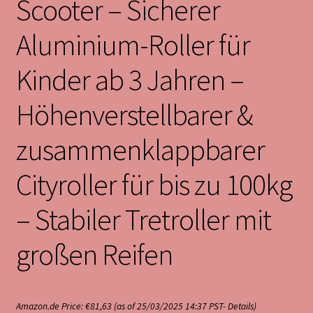
Scooter – Sicherer
Aluminium-Roller für
Kinder ab 3 Jahren –
Höhenverstellbarer &
zusammenklappbarer
Cityroller für bis zu 100kg
– Stabiler Tretroller mit
großen Reifen
Amazon.de Price:
€
81,63
(as of 25/03/2025 14:37 PST-
Details
)