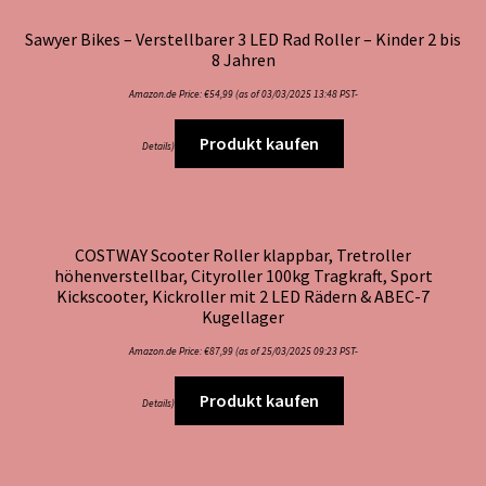
Sawyer Bikes – Verstellbarer 3 LED Rad Roller – Kinder 2 bis
8 Jahren
Amazon.de Price:
€
54,99
(as of 03/03/2025 13:48 PST-
Produkt kaufen
Details
)
COSTWAY Scooter Roller klappbar, Tretroller
höhenverstellbar, Cityroller 100kg Tragkraft, Sport
Kickscooter, Kickroller mit 2 LED Rädern & ABEC-7
Kugellager
Amazon.de Price:
€
87,99
(as of 25/03/2025 09:23 PST-
Produkt kaufen
Details
)