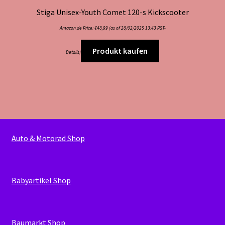
Stiga Unisex-Youth Comet 120-s Kickscooter
Amazon.de Price:
€
48,99
(as of 28/02/2025 13:43 PST-
Produkt kaufen
Details
)
Auto & Motorad Shop
Babyartikel Shop
Baumarkt Shop