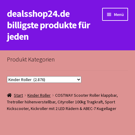
dealsshop24.de
Zur
Zum
Menü
Navigation
Inhalt
billigste produkte für
springen
springen
jeden
Start
Produkt Kategorien
Datenschutzerklärung&Impressum
Kasse
Start
Kinder Roller
COSTWAY Scooter Roller klappbar,
Mein Konto
Tretroller höhenverstellbar, Cityroller 100kg Tragkraft, Sport
Kickscooter, Kickroller mit 2 LED Rädern & ABEC-7 Kugellager
Rückerstattungs&Rückgabebedingungen
Warenkorb