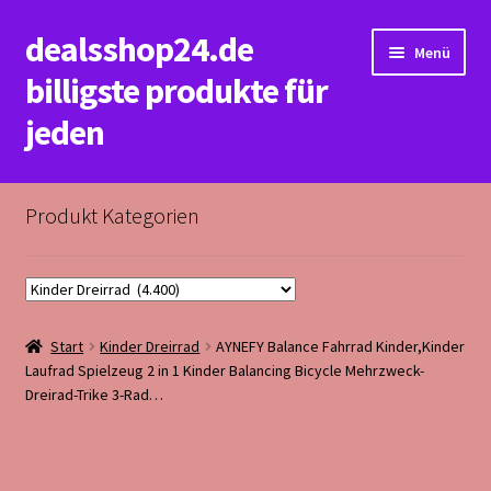
dealsshop24.de
Zur
Zum
Menü
Navigation
Inhalt
billigste produkte für
springen
springen
jeden
Start
Produkt Kategorien
Datenschutzerklärung&Impressum
Kasse
Start
Kinder Dreirrad
AYNEFY Balance Fahrrad Kinder,Kinder
Mein Konto
Laufrad Spielzeug 2 in 1 Kinder Balancing Bicycle Mehrzweck-
Dreirad-Trike 3-Rad…
Rückerstattungs&Rückgabebedingungen
Warenkorb