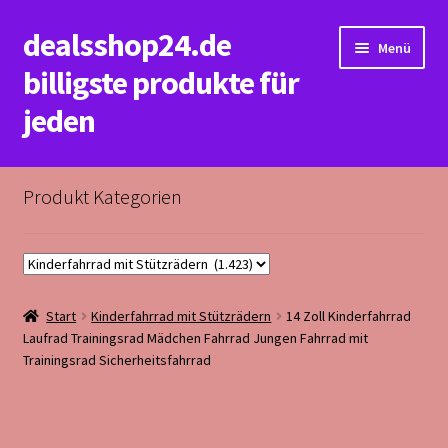
dealsshop24.de
Zur
Zum
Menü
Navigation
Inhalt
billigste produkte für
springen
springen
jeden
Start
Produkt Kategorien
Datenschutzerklärung&Impressum
Kasse
Start
Kinderfahrrad mit Stützrädern
14 Zoll Kinderfahrrad
Mein Konto
Laufrad Trainingsrad Mädchen Fahrrad Jungen Fahrrad mit
Trainingsrad Sicherheitsfahrrad
Rückerstattungs&Rückgabebedingungen
Warenkorb